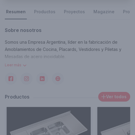
Resumen
Productos
Proyectos
Magazine
Profe
Sobre nosotros
Somos una Empresa Argentina, líder en la fabricación de
Amoblamientos de Cocina, Placards, Vestidores y Piletas y
Mesadas de acero inoxidable.
Leer más
Contacto
info@johnsonacero.com
Productos
Ver todos