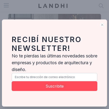
Open menu
Clo
RECIBÍ NUESTRO
NEWSLETTER!
No te pierdas las últimas novedades sobre
empresas y productos de arquitectura y
diseño.
JOHNSON ACERO
Av. Almafuerte 3658, Paraná, Entre Ríos, Argentina
Suscribite
Enviar mensaje