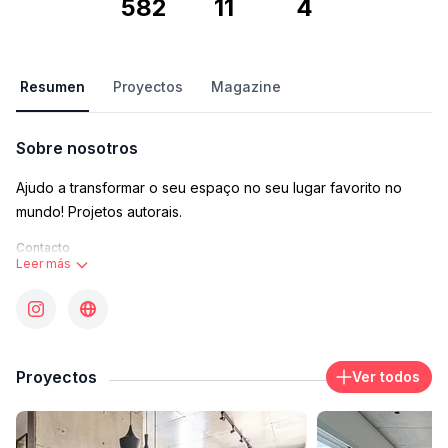
582
11
4
Resumen
Proyectos
Magazine
Sobre nosotros
Ajudo a transformar o seu espaço no seu lugar favorito no
mundo! Projetos autorais.
Contacto
Leer más
julia@studioguadix.com
Área de trabajo donde opera
Av. Dr. Cardoso de Melo, 291 - Vila Olímpia, São Paulo - Estado
de São Paulo, Brasil
Proyectos
Ver todos