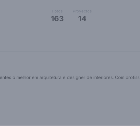
Fotos
Proyectos
163
14
ntes o melhor em arquitetura e designer de interiores. Com profissi