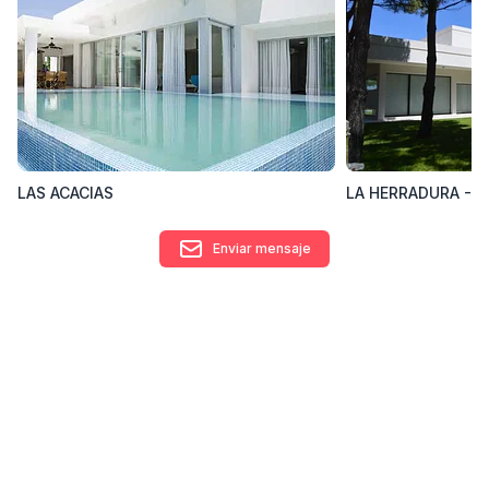
que usted lo disfrute en su hábitat. El estudio Ladaga-Ruarte lo
espera para idear junto a usted su próxima casa.
Contacto
mkruarte@gmail.com
Área de trabajo donde opera
Av. Enrique Shaw 2018, Pinamar, Provincia de Buenos Aires,
Argentina
LAS ACACIAS
LA HERRADURA - Bo
Enviar mensaje