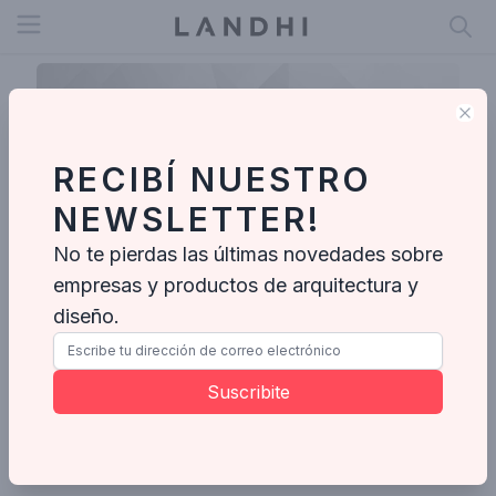
Open menu
Clo
RECIBÍ NUESTRO
NEWSLETTER!
No te pierdas las últimas novedades sobre
empresas y productos de arquitectura y
diseño.
Lourdes Azevedo Interiores
Suscribite
Enviar mensaje