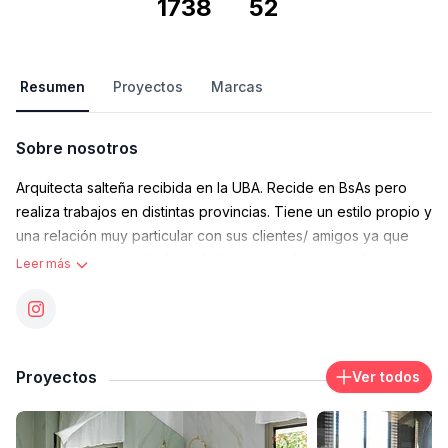
1738
52
Resumen
Proyectos
Marcas
Sobre nosotros
Arquitecta salteña recibida en la UBA. Recide en BsAs pero
realiza trabajos en distintas provincias. Tiene un estilo propio y
una relación muy particular con sus clientes/ amigos ya que
con mucho amor y dedicación logra cumplir sus sueños,
Leer más
revalorizando espacios mejorando así la calidad de vida de
toda la familia.
Contacto
mlourdesy@gmail.com
Proyectos
Ver todos