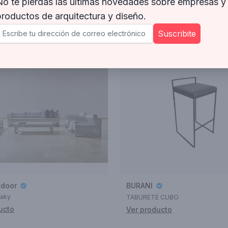
No te pierdas las últimas novedades sobre empresas y
productos de arquitectura y diseño.
Suscribite
tdoor
BURANI
eaky
TABURETE CUBO
ucto
Ver producto