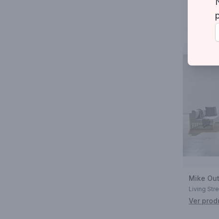
Mike Ou
Living Str
Ver prod