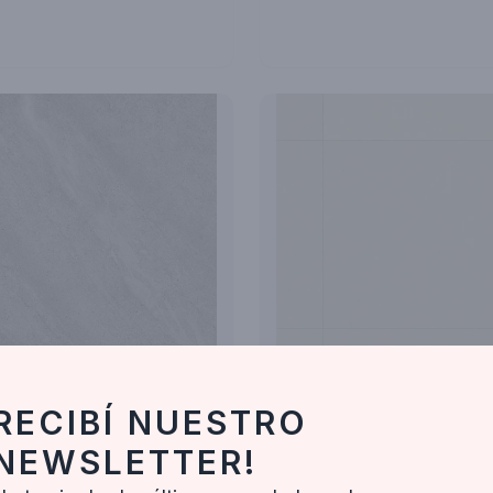
 Alberdi
San Lorenzo Design
RECIBÍ NUESTRO
RIS PUL
URBAN CONCRETE MARFIL 80X8
ucto
Ver producto
NEWSLETTER!