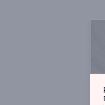
Cerámica
BURGOS G
Ver prod