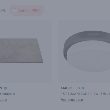
/CAD
Landhi PRO+
IN
MACROLED
 Hierápolis
TORTUGA REDONDA 18W 1620 L
ucto
Ver producto