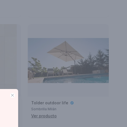
Close
Tolder outdoor life
0
Sombrilla Milán
Ver producto