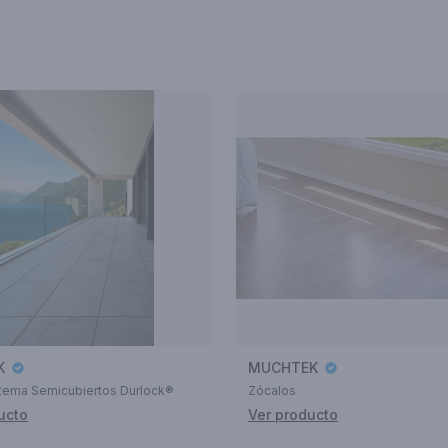
K
MUCHTEK
stema Semicubiertos Durlock®
Zócalos
ucto
Ver producto