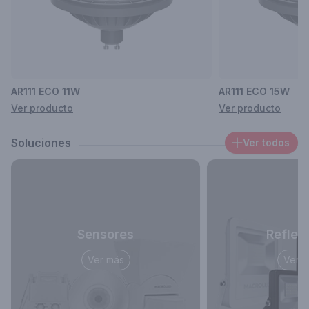
AR111 ECO 11W
AR111 ECO 15W
Ver producto
Ver producto
Soluciones
Ver todos
Sensores
Reflec
Ver más
Ver 