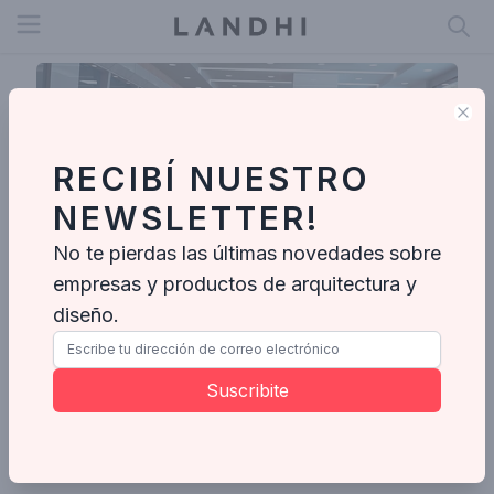
Open menu
Clo
RECIBÍ NUESTRO
NEWSLETTER!
No te pierdas las últimas novedades sobre
empresas y productos de arquitectura y
diseño.
MACROLED
Ing. Enrique Butty 240, Ciudad Autónoma de Buenos Aires, Argentina
Suscribite
Enviar mensaje