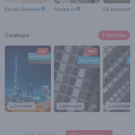
Estudio Demares
Plasma co
GS arquitectur
Catálogos
Ver todos
PDF
PDF
Descargar
Descargar
Descargar