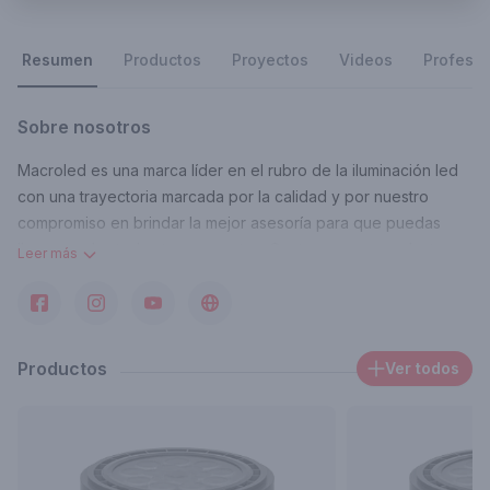
Resumen
Productos
Proyectos
Videos
Profesio
Sobre nosotros
Macroled es una marca líder en el rubro de la iluminación led
con una trayectoria marcada por la calidad y por nuestro
compromiso en brindar la mejor asesoría para que puedas
llevar a cabo todos tus proyectos. Contamos con productos
Leer más
de tecnología avanzada que proporcionan un considerable
ahorro energético y una larga duración.
Contacto
info@macroled.com.ar
Productos
Ver todos