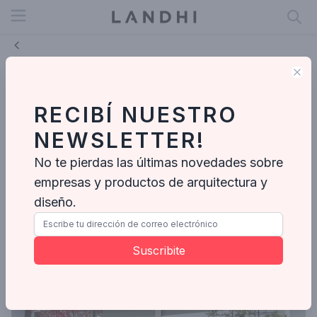
Open menu
Clo
Los consejos ideales para utilizar
una pérgola en un jardín, terraza ó
RECIBÍ NUESTRO
balcón.
NEWSLETTER!
Pia Lang
No te pierdas las últimas novedades sobre
Oct 25, 2022
|
4 min de
lectura
empresas y productos de arquitectura y
diseño.
Suscribite