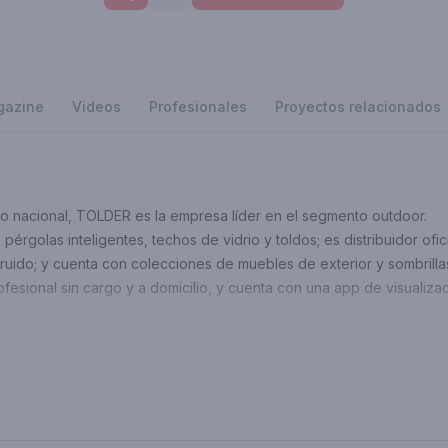
beneficios premium.
Ver planes
Quiero ser Landhi Premium
gazine
Videos
Profesionales
Proyectos relacionados
 nacional, TOLDER es la empresa líder en el segmento outdoor.
 pérgolas inteligentes, techos de vidrio y toldos; es distribuidor ofi
ruido; y cuenta con colecciones de muebles de exterior y sombrilla
esional sin cargo y a domicilio, y cuenta con una app de visualizaci