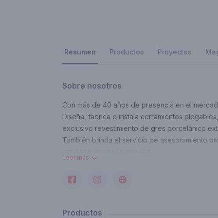
los 
Resumen
Productos
Proyectos
Ma
Sobre nosotros
Con más de 40 años de presencia en el mercado
Diseña, fabrica e instala cerramientos plegables,
exclusivo revestimiento de gres porcelánico ext
También brinda el servicio de asesoramiento prof
producto en el espacio real.
Leer más
Contacto
mail@tolder.com.ar
Productos