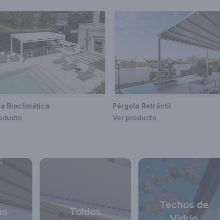
a Bioclimática
Pérgola Retráctil
oducto
Ver producto
Techos de
as
Toldos
Vidrio