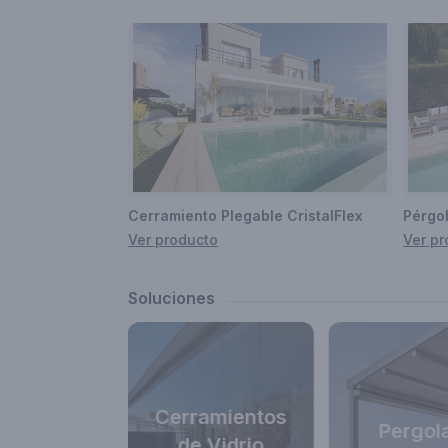
Cerramiento Plegable CristalFlex
Pérgol
Ver producto
Ver pr
Soluciones
Cerramientos
timientos
Pergol
de Vidrio