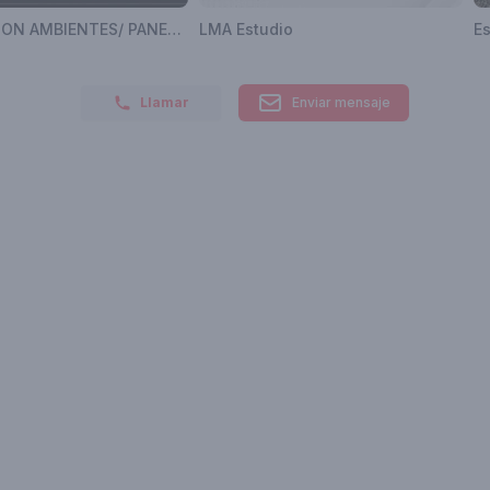
DECORACION AMBIENTES/ PANELES/PAREDES DE DIFICIL AMBIENTACION.APTO ZONAS HUMEDAS,ETC..
LMA Estudio
Es
Llamar
Enviar mensaje