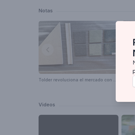
Notas
Tolder revoluciona el mercado con los pisos Gres porcelánicos, en un exclusivo desayuno para arquitectos
Videos