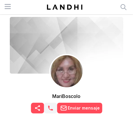
Open menu
MariBoscolo
Enviar mensaje