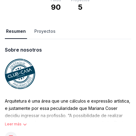
90
5
Resumen
Proyectos
Sobre nosotros
Arquitetura é uma área que une cálculos e expressão artística,
e justamente por essa peculiaridade que Mariana Coser
decidiu ingressar na profissão. “A possibilidade de realizar
sonhos e transformar espaços sempre me atraiu”, diz. Ela é
Leer más
formada pela Faculdade Brasileira (ES), com extensão no