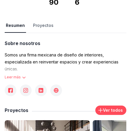
90
6
Resumen
Proyectos
Sobre nosotros
Somos una firma mexicana de diseño de interiores,
especializada en reinventar espacios y crear experiencias
únicas.
Leer más
No importa el tamaño de tu proyecto; desde un sofá, una
habitación, una casa, un restaurante, hasta un hotel completo,
nos encargamos de todos los detalles con un enfoque
Proyectos
Ver todos
integral, dejando un espacio listo para disfrutarse.