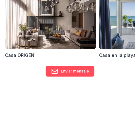
Servicios:
~ Interiorismo Residencial
~ Interiorismo Comercial
~ Proyecto de Remodelación
Casa ORIGEN
Casa en la playa
~ Diseño Arquitectónico
Enviar mensaje
Certificaciones y reconocimientos
100 mejores arquitectos y diseñadores de Latinoamérica por la
revista Architectural Digest.
Mejor firma de diseño de interiores en México 2020 por
Luxury Lifestyle Awards
Top 20 de diseñadores de interiores que hay que seguir en el
2021 por Entrepreneurs Herald
Contacto