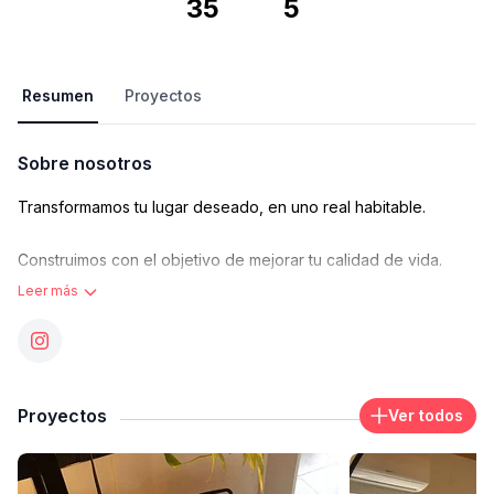
35
5
Resumen
Proyectos
Sobre nosotros
Transformamos tu lugar deseado, en uno real habitable.
Construimos con el objetivo de mejorar tu calidad de vida.
Leer más
Generamos hogares para disfrutar.
l Reformas integrales
Proyectos
Ver todos
l Reformas parciales