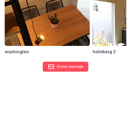
l Proyecto y Dirección de obra
l Obra nueva
Contacto
arielacapeluto@gmail.com
washington
holmberg 2
Enviar mensaje