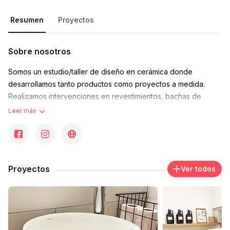
Resumen
Proyectos
Sobre nosotros
Somos un estudio/taller de diseño en cerámica donde
desarrollamos tanto productos como proyectos a medida.
Realizamos intervenciones en revestimientos, bachas de
apoyo para baños puertas de alacenas en vidrio y cualquier
Leer más
otra aplicación sobre esmalte o pasta cerámica. Trabajamos
junto a arquitectos y decoradores, acompañando proyectos o
proponiendo ideas. También tenemos nuestra líneas de
objetos propios.
Proyectos
Ver todos
Contacto
mirandelaceramica@gmail.com