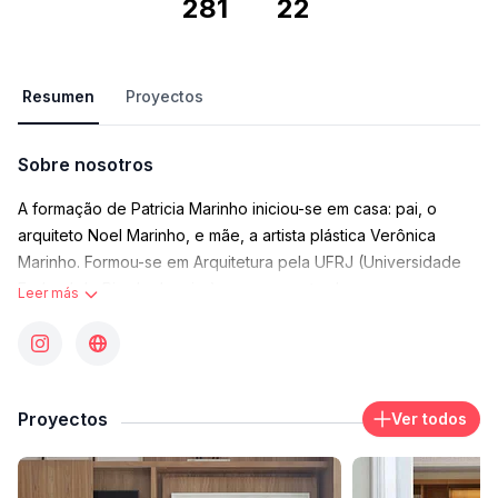
281
22
Resumen
Proyectos
Sobre nosotros
A formação de Patricia Marinho iniciou-se em casa: pai, o
arquiteto Noel Marinho, e mãe, a artista plástica Verônica
Marinho. Formou-se em Arquitetura pela UFRJ (Universidade
Federal do Rio de Janeiro) e, como parte de seu
Leer más
aprendizado, estagiou com o arquiteto Paulo Klabin, de quem
tornou-se assistente. Nesse meio tempo, estudou na
faculdade UP7, em Paris. Em uma segunda etapa, em Milão,
concluiu um período de prática no escritório Arturo dell´Acqua
Proyectos
Ver todos
Bellavitis, enquanto frequentava o curso de desenho industrial
com Achille Castiglioni, no Politecnico di Milano.