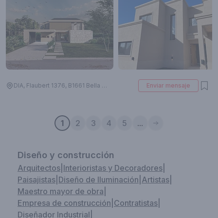
DIA, Flaubert 1376, B1661 Bella Vista, Provincia de Buenos Aires, Argentina
Enviar mensaje
1
2
3
4
5
...
Diseño y construcción
Arquitectos
|
Interioristas y Decoradores
|
Paisajistas
|
Diseño de Iluminación
|
Artistas
|
Maestro mayor de obra
|
Empresa de construcción
|
Contratistas
|
Diseñador Industrial
|