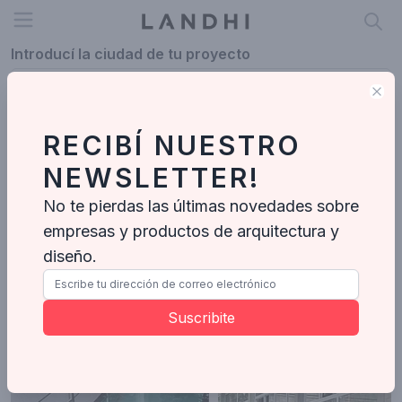
Open menu
Introducí la ciudad de tu proyecto
Clo
RECIBÍ NUESTRO
Descubri los mejores empresa de construcción de Argentina.
NEWSLETTER!
Explora proyectos reales, compara estilos y encontra al
profesional ideal para tu proyecto.
No te pierdas las últimas novedades sobre
Empresa de construcción
empresas y productos de arquitectura y
diseño.
Empresa de construcción
Cristalcenter
Suscribite
Empresa de construcción
-
119
Proyectos