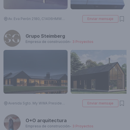
Av. Eva Perón 2180, C1406HMW Cdad. Autónoma de Buenos Aires, Argentina
Enviar mensaje
Grupo Steimberg
Empresa de construcción
-
3
Proyectos
Avenida Sgto. My WWA Presidente Derqui Buenos Aires AR, Av. Sgto. Cayetano Beliera 3025, B1629 Pilar, Provincia de Buenos Aires, Argentina
Enviar mensaje
O+O arquitectura
Empresa de construcción
-
3
Proyectos