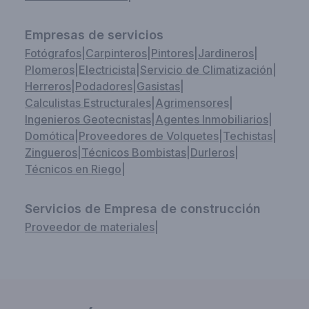
Empresas de servicios
Fotógrafos
|
Carpinteros
|
Pintores
|
Jardineros
|
Plomeros
|
Electricista
|
Servicio de Climatización
|
Herreros
|
Podadores
|
Gasistas
|
Calculistas Estructurales
|
Agrimensores
|
Ingenieros Geotecnistas
|
Agentes Inmobiliarios
|
Domótica
|
Proveedores de Volquetes
|
Techistas
|
Zingueros
|
Técnicos Bombistas
|
Durleros
|
Técnicos en Riego
|
Servicios de Empresa de construcción
Proveedor de materiales
|