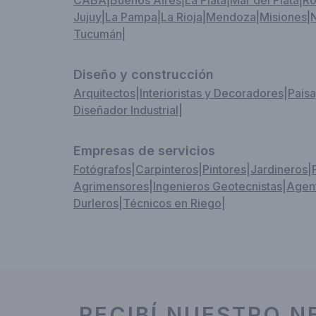
CABA
|
Buenos Aires
|
La Plata
|
Mar del Plata
|
Ro
Jujuy
|
La Pampa
|
La Rioja
|
Mendoza
|
Misiones
|
Tucumán
|
Diseño y construcción
Arquitectos
|
Interioristas y Decoradores
|
Paisa
Diseñador Industrial
|
Empresas de servicios
Fotógrafos
|
Carpinteros
|
Pintores
|
Jardineros
|
Agrimensores
|
Ingenieros Geotecnistas
|
Agent
Durleros
|
Técnicos en Riego
|
RECIBÍ NUESTRO N