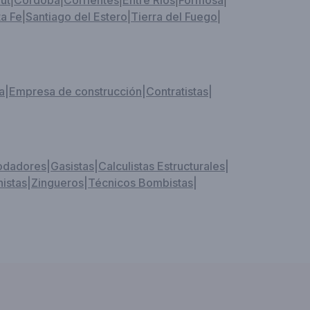
ut
|
Córdoba
|
Corrientes
|
Entre Ríos
|
Formosa
|
a Fe
|
Santiago del Estero
|
Tierra del Fuego
|
a
|
Empresa de construcción
|
Contratistas
|
odadores
|
Gasistas
|
Calculistas Estructurales
|
istas
|
Zingueros
|
Técnicos Bombistas
|