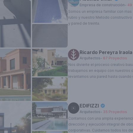
Empresa de construcción
-
49
medida de cada uno. La realización 
formamos parte del estudio, nos per
Somos un empresa familiar con mas d
cliente un servicio personalizado y 
rubro y nuestro Metodo constructivo
Esta cuenta está verificada, Obtené el tilde azul y
en un trabajo final que satisface sus
y pared de treinta.
los beneficios premium.
Ver planes
del mercado actual.
Quiero ser Landhi Premium
Ricardo Pereyra Iraola
Arquitectos
-
67
Proyectos
Nos divierte el proceso creativo bas
trabajamos en equipo con nuestros 
levantamos una pared hasta cuando u
sus ideas y nos comparte su estilo. 
en entender que es lo que imagina el 
para potenciar su estilo.
EDIFIZZI
Arquitectos
-
35
Proyectos
Contamos con una amplia experienci
dirección y ejecución integral de obr
Esta cuenta está verificada, Obtené el tilde azul y
corporativas. Cuidamos todos los det