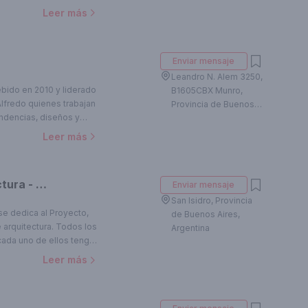
alores de mercado. Nos
Leer más
erando ideas
valor agregado que
Enviar mensaje
Leandro N. Alem 3250,
bido en 2010 y liderado
B1605CBX Munro,
Alfredo quienes trabajan
Provincia de Buenos
ndencias, diseños y
Aires, Argentina
fascinantes conceptos en
Leer más
, interioristas,
es en el diseño y
German Salas arquitectura - San Isidro
Enviar mensaje
s y sistemas para
ecas, diferentes tipos de
San Isidro, Provincia
se dedica al Proyecto,
, pop ups stores y
de Buenos Aires,
 arquitectura. Todos los
Argentina
ada uno de ellos tenga
nte.
Leer más