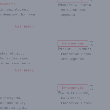
Proyectos
personal de quienes
Bella Vista, Provincia
mite ofrecer a cada
e treinta años en el
de Buenos Aires,
de excelencia, plasmado
 sistema mixto hormigon
Argentina
 exigencias, en el marco
Leer más
Enviar mensaje
La Paz 880, Martínez,
ado en el diálogo,
Provincia de Buenos
clientes. Desde que
Aires, Argentina
n cliente nos cuenta
Nuestro servicio se basa
Leer más
cliente y aportarle valor
Enviar mensaje
Av. del Mirador 106,
a en proyecto,
Bahía Grande,
as residenciales y
Provincia de Buenos
alles para lograr
Aires, Argentina