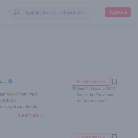
Ingresá
Marconi Silva Arquitectos
Enviar mensaje
Juan P. Esnaola 2647,
ollamos y construimos
San Isidro, Provincia
oyectos y
de Buenos Aires,
e azul y
surgen a partir del
Argentina
es y de un profundo
Leer más
, gustos y expectativas.
permite materializar
en obras funcionales, de
Enviar mensaje
no, y totalmente a