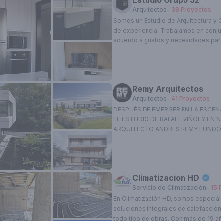
Estudio Grupo 32
Arquitectos
-
38
Proyectos
Somos un Estudio de Arquitectura y 
de experiencia. Trabajamos en conju
acuerdo a gustos y necesidades para
ideal" de cada uno de ellos. Nos es
Proyectos ,diseños de Casas y PH. R
Interiorismo. Obras llave en mano.
Remy Arquitectos
Arquitectos
-
41
Proyectos
DESPUÉS DE EMERGER EN LA ESCEN
EL ESTUDIO DE RAFAEL VIÑOLY EN N
ARQUITECTO ANDRES REMY FUNDÓ
DESARROLLANDO PROYECTOS INOV
LENGUAJE ÚNICO DE ARQUITECTUR
ES UN PRINCIPIO COMBINAR LA FUN
DISEÑO. ESTUDIAMOS CUIDADOSAM
Climatizacion HD
DE TODOS LOS PROYECTOS PARA 
Servicio de Climatización
-
15
CALIDAD QUE PODEMOS PRODUCIR.
EXISTENCIA, LOS DISEÑOS DEL EST
En Climatización HD, somos especiali
PREMIADOS NACIONAL E INTERNAC
soluciones integrales de calefacción
Esta cuenta está verificada, Obtené el tilde azul y
ACTUALMENTE, EL ESTUDIO ES CO
todo tipo de obras. Con más de 19 añ