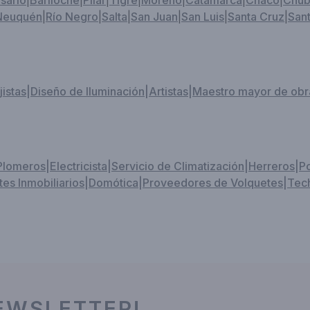
sario
|
Bariloche
|
Pilar
|
Tigre
|
Moreno
|
Catamarca
|
Chaco
|
Chub
Neuquén
|
Río Negro
|
Salta
|
San Juan
|
San Luis
|
Santa Cruz
|
Sant
jistas
|
Diseño de Iluminación
|
Artistas
|
Maestro mayor de obr
Plomeros
|
Electricista
|
Servicio de Climatización
|
Herreros
|
P
es Inmobiliarios
|
Domótica
|
Proveedores de Volquetes
|
Tech
EWSLETTER!