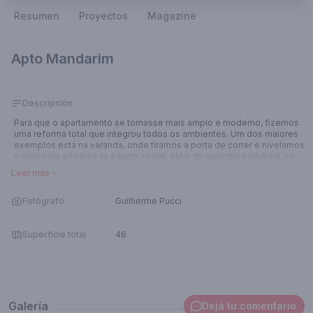
Resumen
Proyectos
Magazine
Apto Mandarim
Descripción
Para que o apartamento se tornasse mais amplo e moderno, fizemos
uma reforma total que integrou todos os ambientes. Um dos maiores
exemplos está na varanda, onde tiramos a porta de correr e nivelamos
o piso para adicioná-la à parte social. Além da questão estrutural, no
décor optamos por um visual descolado e com cores neutras
Leer más
escolhidas dentro da proposta de versatilidade e para agradar
diferentes gostos.
Fotógrafo
Guilherme Pucci
Superficie total
46
Galería
Dejá tu comentario