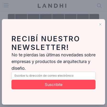
Open menu
Clo
RECIBÍ NUESTRO
NEWSLETTER!
No te pierdas las últimas novedades sobre
empresas y productos de arquitectura y
diseño.
Camila Vedolin Arquitetura
Suscribite
Enviar mensaje