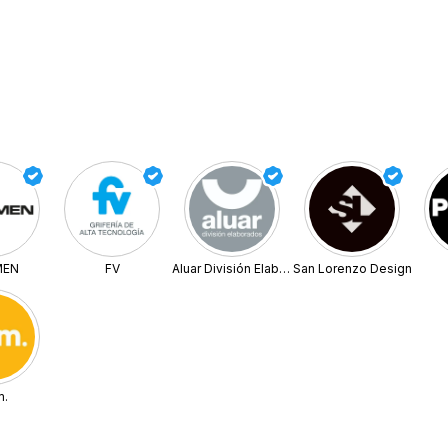
MEN
FV
Aluar División Elaborados
San Lorenzo Design
m.