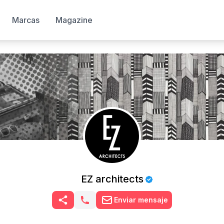
Marcas
Magazine
EZ architects
Enviar mensaje
nta está verificada, Obtené el tilde azul y