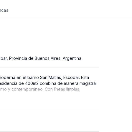
eficios premium.
Ver planes
rcas
Quiero ser Landhi Premium
bar, Provincia de Buenos Aires, Argentina
derna en el barrio San Matias, Escobar. Esta
residencia de 400m2 combina de manera magistral
erno y contemporáneo. Con líneas limpias,
rtos y una paleta de colores sofisticada, la casa
legancia contemporánea. Diseñada para la
sin sacrificar la estética, esta propiedad es un
 la fusión armoniosa entre forma y función en el
a modernidad.