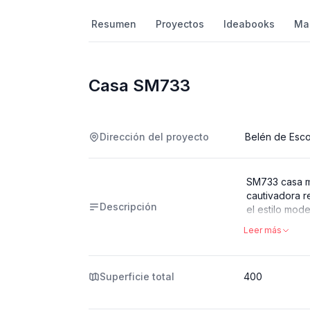
los ben
Resumen
Proyectos
Ideabooks
Ma
Casa SM733
Dirección del proyecto
Belén de Esco
SM733 casa mo
cautivadora 
Descripción
el estilo mod
espacios abie
Leer más
redefine la e
funcionalidad 
testimonio de
Superficie total
400
corazón de l