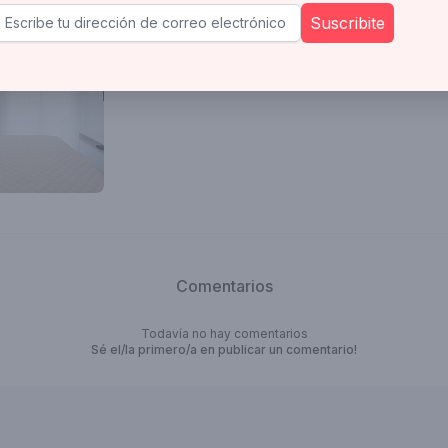
Suscribite
Comentarios
Todavía no hay comentarios
Sé el/la primero/a en publicar un comentario!