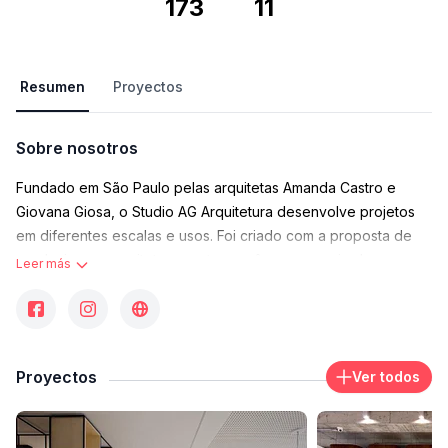
173
11
Resumen
Proyectos
Sobre nosotros
Fundado em São Paulo pelas arquitetas Amanda Castro e
Giovana Giosa, o Studio AG Arquitetura desenvolve projetos
em diferentes escalas e usos. Foi criado com a proposta de
produzir uma arquitetura contemporânea por meio de
Leer más
soluções inovadoras e flexíveis buscando atender a
versatilidade da atualidade.
Contacto
contato@studioag.arq.br
Proyectos
Ver todos
Área de trabajo donde opera
R. Prof. Artur Ramos, 241 - Jardim Paulistano, São Paulo -
Estado de São Paulo, Brasil