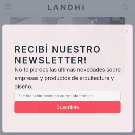
Open menu
Clo
RECIBÍ NUESTRO
NEWSLETTER!
No te pierdas las últimas novedades sobre
empresas y productos de arquitectura y
diseño.
Jr Foto Arquitectura
Suscribite
Enviar mensaje