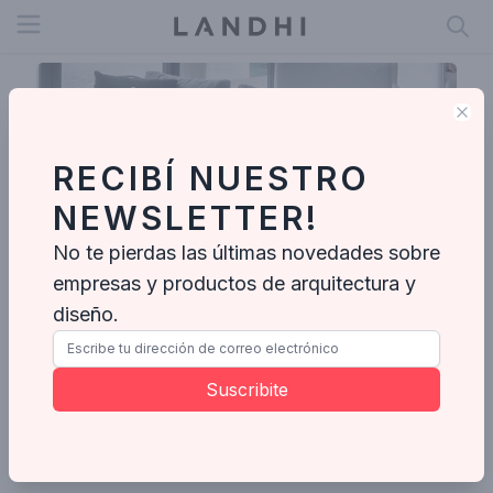
Open menu
Clo
RECIBÍ NUESTRO
NEWSLETTER!
No te pierdas las últimas novedades sobre
empresas y productos de arquitectura y
diseño.
Linea D Interiorismo
Suscribite
Enviar mensaje