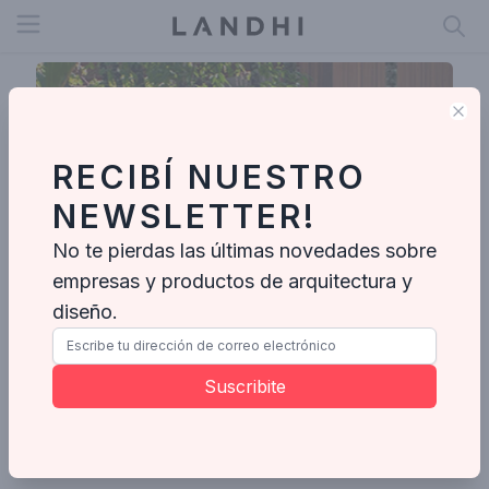
Open menu
Clo
RECIBÍ NUESTRO
NEWSLETTER!
No te pierdas las últimas novedades sobre
empresas y productos de arquitectura y
diseño.
Valeria Gontijo + Arquitetos
Suscribite
Enviar mensaje