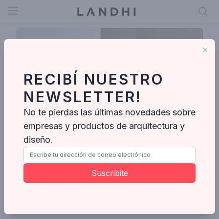
Open menu
Clo
RECIBÍ NUESTRO
NEWSLETTER!
No te pierdas las últimas novedades sobre
empresas y productos de arquitectura y
diseño.
Estúdio Design Noel Marinho
Suscribite
Enviar mensaje