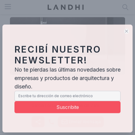
Open menu
Clo
RECIBÍ NUESTRO
NEWSLETTER!
No te pierdas las últimas novedades sobre
empresas y productos de arquitectura y
diseño.
TOTO
García Lorca 4393, Lomas de Zamora, Provincia de Buenos Aires, Argentina
Suscribite
Enviar mensaje