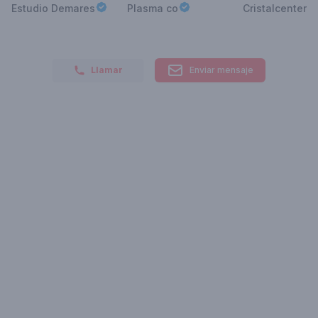
Estudio Demares
Plasma co
Cristalcenter
Llamar
Enviar mensaje