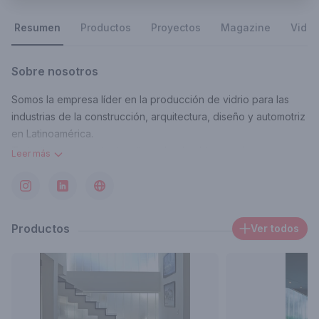
Resumen
Productos
Proyectos
Magazine
Vide
Sobre nosotros
Somos la empresa líder en la producción de vidrio para las
industrias de la construcción, arquitectura, diseño y automotriz
en Latinoamérica.
Te invitamos a inspirarte utilizando el vidrio no solo en
Leer más
ventanas, sino en interiorismo y hasta en mobiliario, con sus
diversas propiedades, tonalidades y texturas.
Contacto
estefania.cruz@ar.nsg.com
Productos
Ver todos