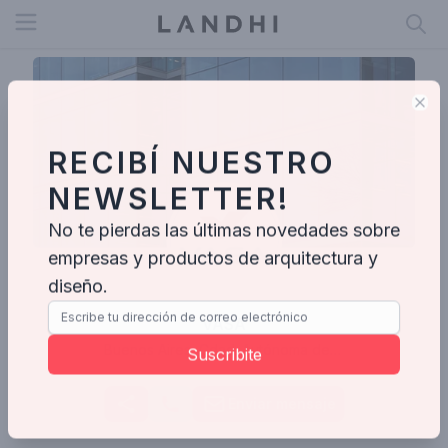
Open menu
Clo
RECIBÍ NUESTRO
NEWSLETTER!
No te pierdas las últimas novedades sobre
empresas y productos de arquitectura y
diseño.
VASA
Buenos Aires, Cdad. Autónoma de Buenos Aires, Argentina
Suscribite
Enviar mensaje