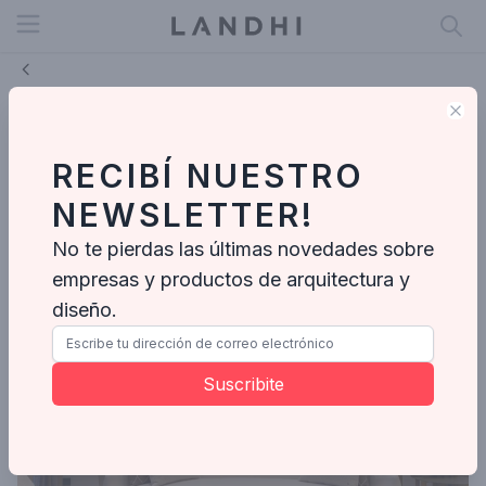
Open menu
Clo
Confira essa casa contemporânea
com toques clássicos, segurança e
RECIBÍ NUESTRO
muito conforto
NEWSLETTER!
Giuliana Capello
No te pierdas las últimas novedades sobre
Jul 12, 2024
empresas y productos de arquitectura y
diseño.
Suscribite