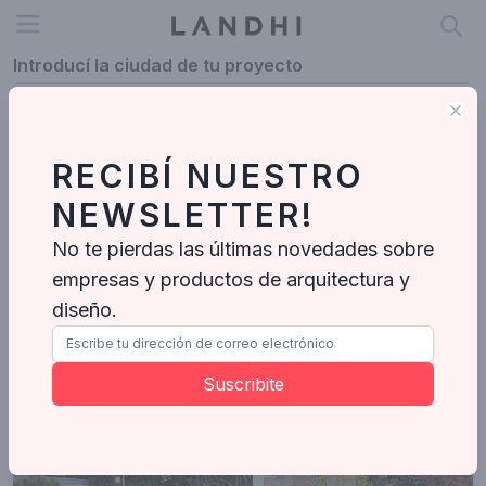
Open menu
Introducí la ciudad de tu proyecto
Clo
RECIBÍ NUESTRO
Descubri los mejores paisajistas de Argentina. Explora
NEWSLETTER!
proyectos reales, compara estilos y encontra al profesional
ideal para tu proyecto.
No te pierdas las últimas novedades sobre
Paisajistas
empresas y productos de arquitectura y
diseño.
Paisajistas
Baires Green
Suscribite
Paisajistas
-
33
Proyectos