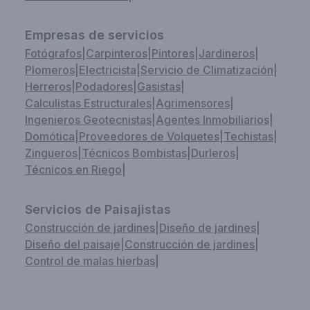
Empresas de servicios
Fotógrafos
|
Carpinteros
|
Pintores
|
Jardineros
|
Plomeros
|
Electricista
|
Servicio de Climatización
|
Herreros
|
Podadores
|
Gasistas
|
Calculistas Estructurales
|
Agrimensores
|
Ingenieros Geotecnistas
|
Agentes Inmobiliarios
|
Domótica
|
Proveedores de Volquetes
|
Techistas
|
Zingueros
|
Técnicos Bombistas
|
Durleros
|
Técnicos en Riego
|
Servicios de Paisajistas
Construcción de jardines
|
Diseño de jardines
|
Diseño del paisaje
|
Construcción de jardines
|
Control de malas hierbas
|