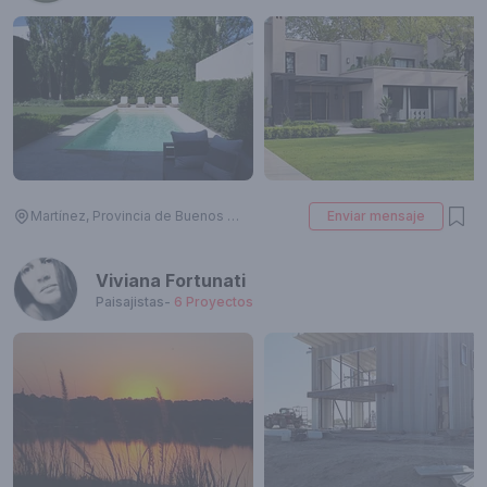
Martínez, Provincia de Buenos Aires, Argentina
Enviar mensaje
Viviana Fortunati
Paisajistas
-
6
Proyectos