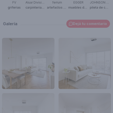
FV
Aluar División Elaborados
ferrum
EGGER
JOHNSON ACERO
griferias
carpinterias de aluminio
artefactos sanitarios
muebles de cocina
pileta de cocina
Galería
Dejá tu comentario