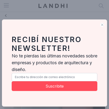
Open menu
Clo
Cores de Ano Novo: confira o
significado de cada uma e veja
RECIBÍ NUESTRO
inspirações
NEWSLETTER!
Decor Petit
No te pierdas las últimas novedades sobre
Dic 15, 2022
|
5 min de
lectura
empresas y productos de arquitectura y
diseño.
Suscribite